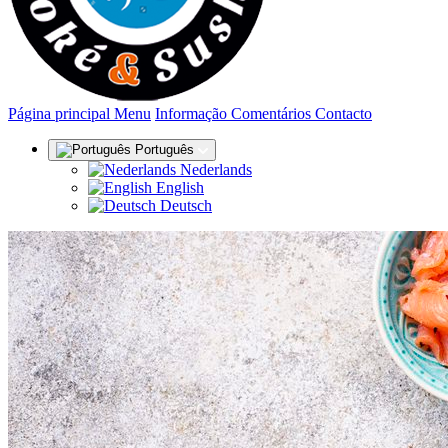
(actual)
Página principal
Menu
Informação
Comentários
Contacto
Português
Nederlands
English
Deutsch