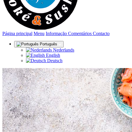
(actual)
Página principal
Menu
Informação
Comentários
Contacto
Português
Nederlands
English
Deutsch